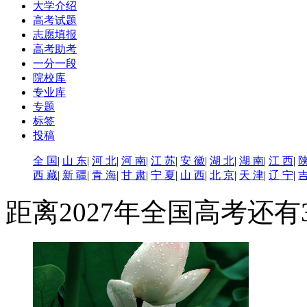
大学介绍
高考试题
志愿填报
高考助考
一分一段
院校库
专业库
专题
标签
投稿
全 国
|
山 东
|
河 北
|
河 南
|
江 苏
|
安 徽
|
湖 北
|
湖 南
|
江 西
|
陕
西 藏
|
新 疆
|
青 海
|
甘 肃
|
宁 夏
|
山 西
|
北 京
|
天 津
|
辽 宁
|
吉
距离2027年全国高考还有