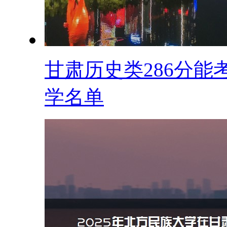
甘肃历史类286分能
学名单