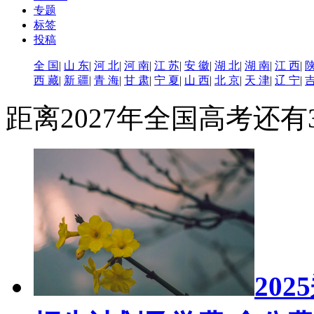
专题
标签
投稿
全 国
|
山 东
|
河 北
|
河 南
|
江 苏
|
安 徽
|
湖 北
|
湖 南
|
江 西
|
陕
西 藏
|
新 疆
|
青 海
|
甘 肃
|
宁 夏
|
山 西
|
北 京
|
天 津
|
辽 宁
|
吉
距离2027年全国高考还有
20