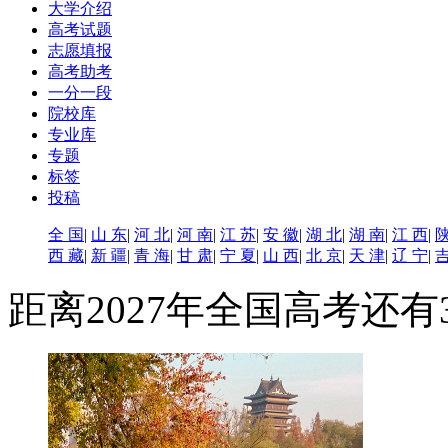
大学介绍
高考试题
志愿填报
高考助考
一分一段
院校库
专业库
专题
标签
投稿
全 国
|
山 东
|
河 北
|
河 南
|
江 苏
|
安 徽
|
湖 北
|
湖 南
|
江 西
|
陕
西 藏
|
新 疆
|
青 海
|
甘 肃
|
宁 夏
|
山 西
|
北 京
|
天 津
|
辽 宁
|
吉
距离2027年全国高考还有