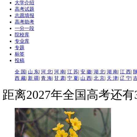
大学介绍
高考试题
志愿填报
高考助考
一分一段
院校库
专业库
专题
标签
投稿
全 国
|
山 东
|
河 北
|
河 南
|
江 苏
|
安 徽
|
湖 北
|
湖 南
|
江 西
|
陕
西 藏
|
新 疆
|
青 海
|
甘 肃
|
宁 夏
|
山 西
|
北 京
|
天 津
|
辽 宁
|
吉
距离2027年全国高考还有