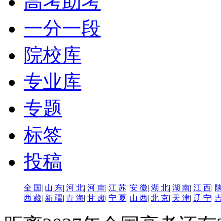
高考助考
一分一段
院校库
专业库
专题
标签
投稿
全 国
|
山 东
|
河 北
|
河 南
|
江 苏
|
安 徽
|
湖 北
|
湖 南
|
江 西
|
陕
西 藏
|
新 疆
|
青 海
|
甘 肃
|
宁 夏
|
山 西
|
北 京
|
天 津
|
辽 宁
|
吉