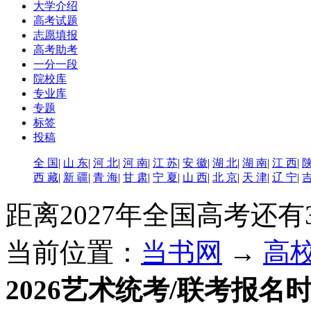
大学介绍
高考试题
志愿填报
高考助考
一分一段
院校库
专业库
专题
标签
投稿
全 国
|
山 东
|
河 北
|
河 南
|
江 苏
|
安 徽
|
湖 北
|
湖 南
|
江 西
|
陕
西 藏
|
新 疆
|
青 海
|
甘 肃
|
宁 夏
|
山 西
|
北 京
|
天 津
|
辽 宁
|
吉
距离2027年全国高考还有
当前位置：
当书网
→
高
2026艺术统考/联考报