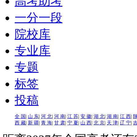
高考助考
一分一段
院校库
专业库
专题
标签
投稿
全 国
|
山 东
|
河 北
|
河 南
|
江 苏
|
安 徽
|
湖 北
|
湖 南
|
江 西
|
陕
西 藏
|
新 疆
|
青 海
|
甘 肃
|
宁 夏
|
山 西
|
北 京
|
天 津
|
辽 宁
|
吉